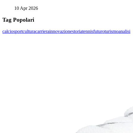
10 Apr 2026
Tag Popolari
calcio
sport
cultura
carriera
innovazione
storia
tennis
futuro
turismo
analisi