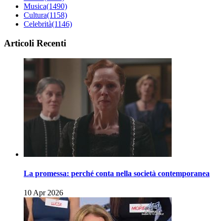
Musica
(1490)
Cultura
(1158)
Celebrità
(1146)
Articoli Recenti
La promessa: perché conta nella società contemporanea
10 Apr 2026