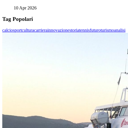
10 Apr 2026
Tag Popolari
calcio
sport
cultura
carriera
innovazione
storia
tennis
futuro
turismo
analisi