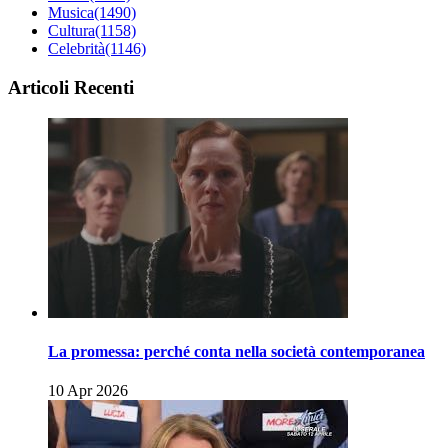
Musica
(1490)
Cultura
(1158)
Celebrità
(1146)
Articoli Recenti
La promessa: perché conta nella società contemporanea
10 Apr 2026