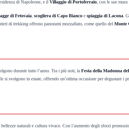
residenza di Napoleone, e il
Villaggio di Portoferraio
, con le sue mura f
iagge di Fetovaia
,
scogliera di Capo Bianco
e
spiaggia di Lacona
. G
sentieri di trekking offrono panorami mozzafiato, come quello del
Monte 
olgono durante tutto l’anno. Tra i più noti, la
Festa della Madonna del
ale si svolgono in estate, offrendo un’ottima occasione per degustare i prod
 bellezze naturali e cultura vivace. Con l’aumento degli sforzi promozion