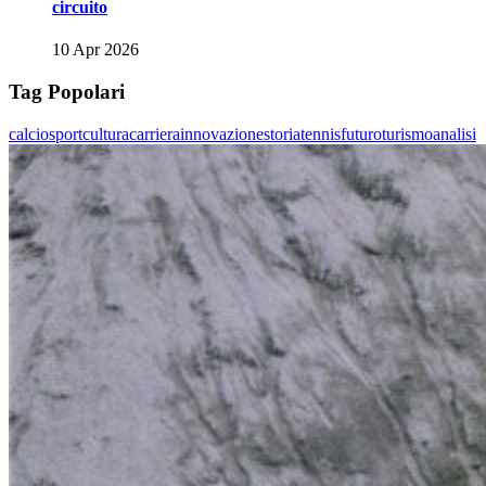
circuito
10 Apr 2026
Tag Popolari
calcio
sport
cultura
carriera
innovazione
storia
tennis
futuro
turismo
analisi