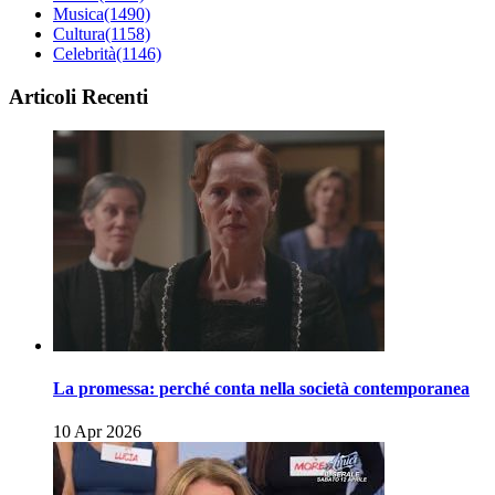
Musica
(1490)
Cultura
(1158)
Celebrità
(1146)
Articoli Recenti
La promessa: perché conta nella società contemporanea
10 Apr 2026