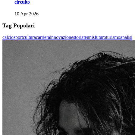
circuito
10 Apr 2026
Tag Popolari
calcio
sport
cultura
carriera
innovazione
storia
tennis
futuro
turismo
analisi