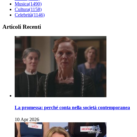
Musica
(1490)
Cultura
(1158)
Celebrità
(1146)
Articoli Recenti
La promessa: perché conta nella società contemporanea
10 Apr 2026