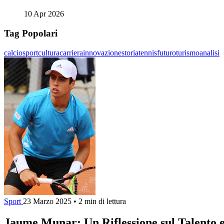
10 Apr 2026
Tag Popolari
calcio
sport
cultura
carriera
innovazione
storia
tennis
futuro
turismo
analisi
Sport
23 Marzo 2025
•
2 min di lettura
Jaume Munar: Un Riflessione sul Talento e