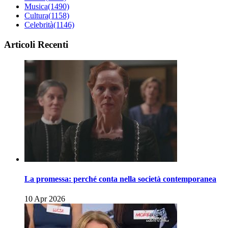
Musica
(1490)
Cultura
(1158)
Celebrità
(1146)
Articoli Recenti
La promessa: perché conta nella società contemporanea
10 Apr 2026