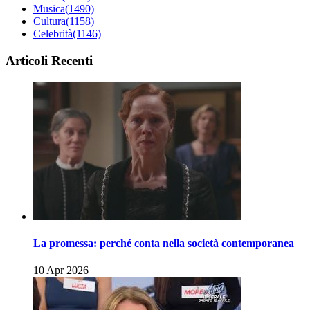
Musica
(1490)
Cultura
(1158)
Celebrità
(1146)
Articoli Recenti
La promessa: perché conta nella società contemporanea
10 Apr 2026