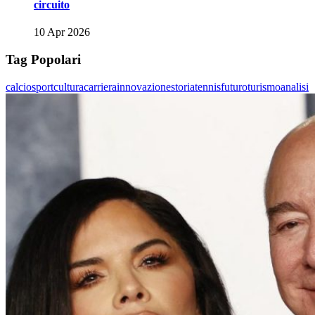
circuito
10 Apr 2026
Tag Popolari
calcio
sport
cultura
carriera
innovazione
storia
tennis
futuro
turismo
analisi