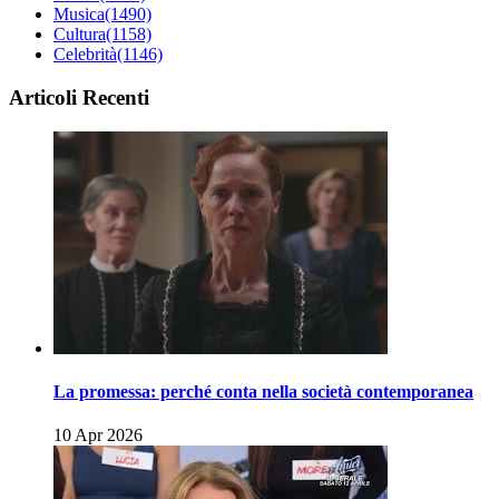
Musica
(1490)
Cultura
(1158)
Celebrità
(1146)
Articoli Recenti
La promessa: perché conta nella società contemporanea
10 Apr 2026