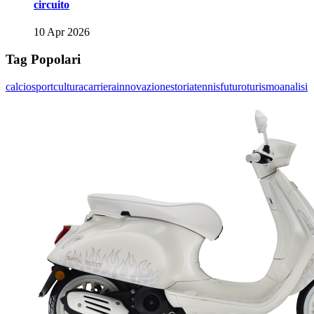
circuito
10 Apr 2026
Tag Popolari
calcio
sport
cultura
carriera
innovazione
storia
tennis
futuro
turismo
analisi