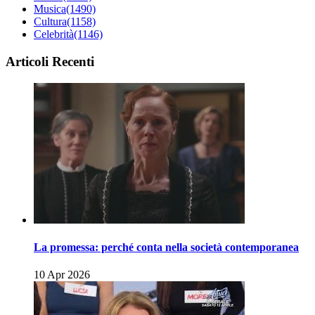
Musica
(1490)
Cultura
(1158)
Celebrità
(1146)
Articoli Recenti
La promessa: perché conta nella società contemporanea
10 Apr 2026