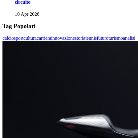
circuito
10 Apr 2026
Tag Popolari
calcio
sport
cultura
carriera
innovazione
storia
tennis
futuro
turismo
analisi