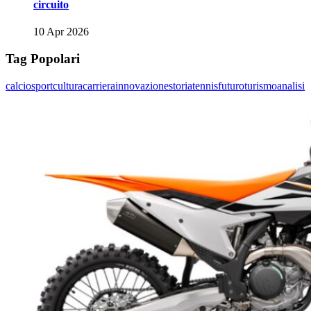
circuito
10 Apr 2026
Tag Popolari
calcio
sport
cultura
carriera
innovazione
storia
tennis
futuro
turismo
analisi