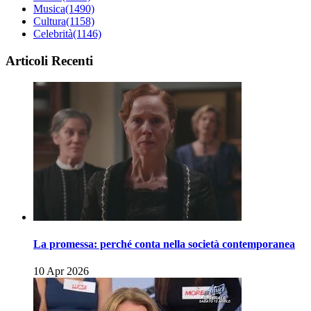
Musica
(1490)
Cultura
(1158)
Celebrità
(1146)
Articoli Recenti
La promessa: perché conta nella società contemporanea
10 Apr 2026