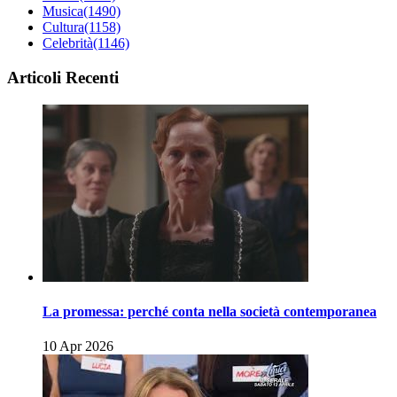
Musica
(1490)
Cultura
(1158)
Celebrità
(1146)
Articoli Recenti
La promessa: perché conta nella società contemporanea
10 Apr 2026