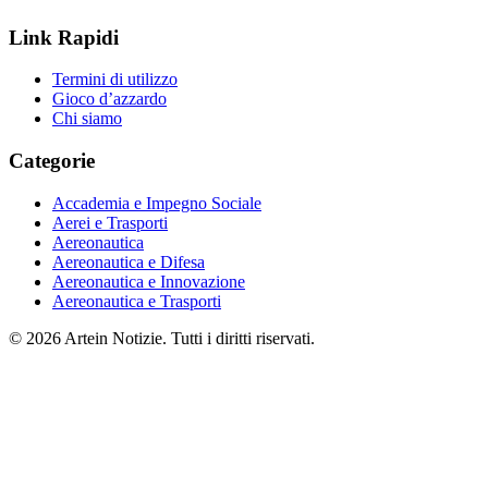
Link Rapidi
Termini di utilizzo
Gioco d’azzardo
Chi siamo
Categorie
Accademia e Impegno Sociale
Aerei e Trasporti
Aereonautica
Aereonautica e Difesa
Aereonautica e Innovazione
Aereonautica e Trasporti
© 2026 Artein Notizie. Tutti i diritti riservati.