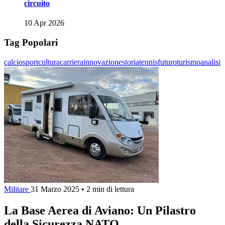
circuito
10 Apr 2026
Tag Popolari
calcio
sport
cultura
carriera
innovazione
storia
tennis
futuro
turismo
analisi
Militare
31 Marzo 2025
•
2 min di lettura
La Base Aerea di Aviano: Un Pilastro
della Sicurezza NATO