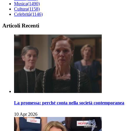
Musica
(1490)
Cultura
(1158)
Celebrità
(1146)
Articoli Recenti
La promessa: perché conta nella società contemporanea
10 Apr 2026