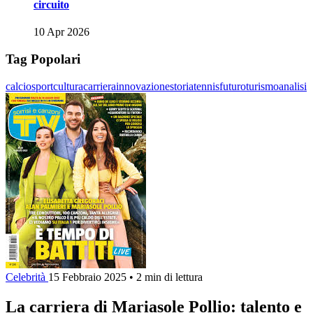
circuito
10 Apr 2026
Tag Popolari
calcio
sport
cultura
carriera
innovazione
storia
tennis
futuro
turismo
analisi
Celebrità
15 Febbraio 2025
•
2 min di lettura
La carriera di Mariasole Pollio: talento e