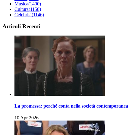
Musica
(1490)
Cultura
(1158)
Celebrità
(1146)
Articoli Recenti
La promessa: perché conta nella società contemporanea
10 Apr 2026