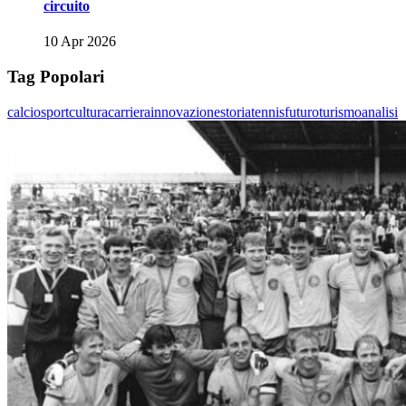
circuito
10 Apr 2026
Tag Popolari
calcio
sport
cultura
carriera
innovazione
storia
tennis
futuro
turismo
analisi