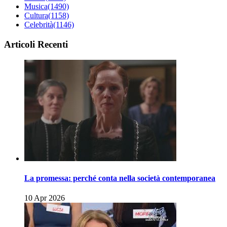
Musica
(1490)
Cultura
(1158)
Celebrità
(1146)
Articoli Recenti
La promessa: perché conta nella società contemporanea
10 Apr 2026