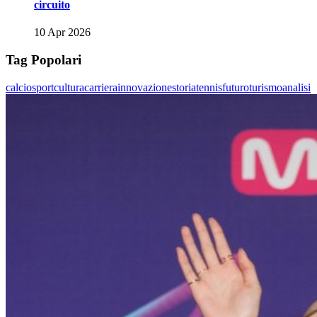
circuito
10 Apr 2026
Tag Popolari
calcio
sport
cultura
carriera
innovazione
storia
tennis
futuro
turismo
analisi