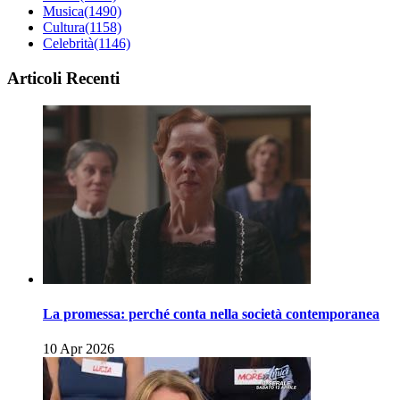
Musica
(1490)
Cultura
(1158)
Celebrità
(1146)
Articoli Recenti
La promessa: perché conta nella società contemporanea
10 Apr 2026