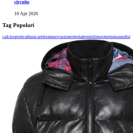
circuito
10 Apr 2026
Tag Popolari
calcio
sport
cultura
carriera
innovazione
storia
tennis
futuro
turismo
analisi