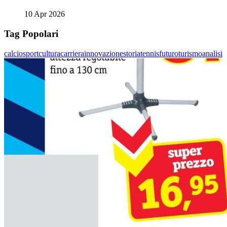
10 Apr 2026
Tag Popolari
calcio
sport
cultura
carriera
innovazione
storia
tennis
futuro
turismo
analisi