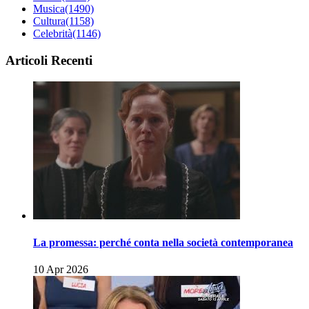
Musica
(1490)
Cultura
(1158)
Celebrità
(1146)
Articoli Recenti
La promessa: perché conta nella società contemporanea
10 Apr 2026