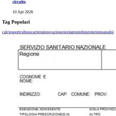
circuito
10 Apr 2026
Tag Popolari
calcio
sport
cultura
carriera
innovazione
storia
tennis
futuro
turismo
analisi