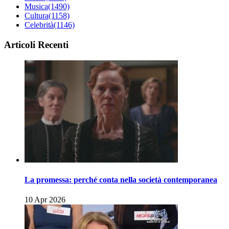
Musica
(1490)
Cultura
(1158)
Celebrità
(1146)
Articoli Recenti
La promessa: perché conta nella società contemporanea
10 Apr 2026