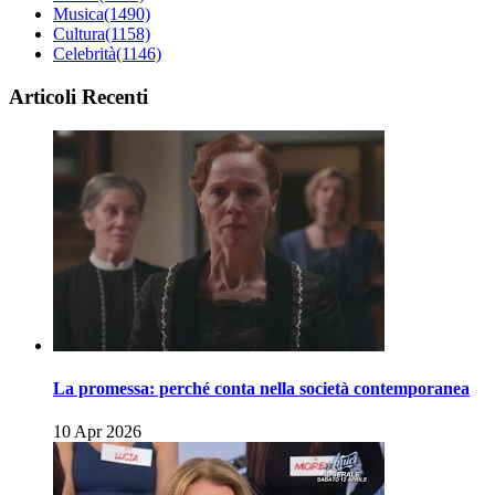
Musica
(1490)
Cultura
(1158)
Celebrità
(1146)
Articoli Recenti
La promessa: perché conta nella società contemporanea
10 Apr 2026