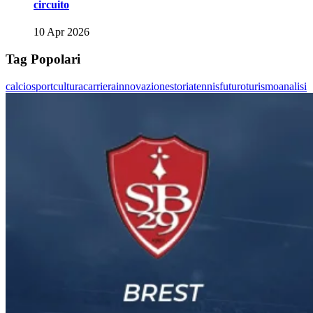
circuito
10 Apr 2026
Tag Popolari
calcio
sport
cultura
carriera
innovazione
storia
tennis
futuro
turismo
analisi