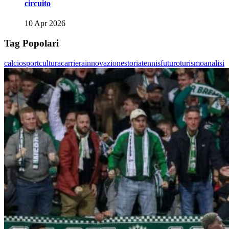
circuito
10 Apr 2026
Tag Popolari
calcio
sport
cultura
carriera
innovazione
storia
tennis
futuro
turismo
analisi