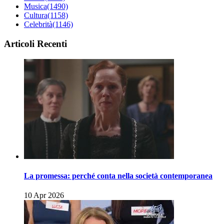
Musica
(1490)
Cultura
(1158)
Celebrità
(1146)
Articoli Recenti
La promessa: perché conta nella società contemporanea
10 Apr 2026