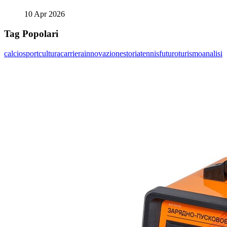
10 Apr 2026
Tag Popolari
calcio
sport
cultura
carriera
innovazione
storia
tennis
futuro
turismo
analisi