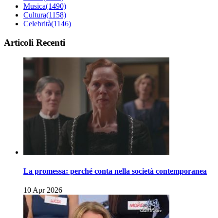
Musica
(1490)
Cultura
(1158)
Celebrità
(1146)
Articoli Recenti
La promessa: perché conta nella società contemporanea
10 Apr 2026