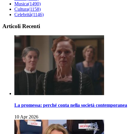
Musica
(1490)
Cultura
(1158)
Celebrità
(1146)
Articoli Recenti
La promessa: perché conta nella società contemporanea
10 Apr 2026