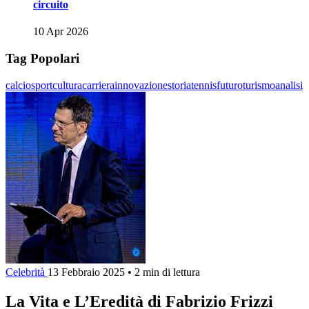
circuito
10 Apr 2026
Tag Popolari
calcio
sport
cultura
carriera
innovazione
storia
tennis
futuro
turismo
analisi
Celebrità
13 Febbraio 2025
•
2 min di lettura
La Vita e L’Eredità di Fabrizio Frizzi