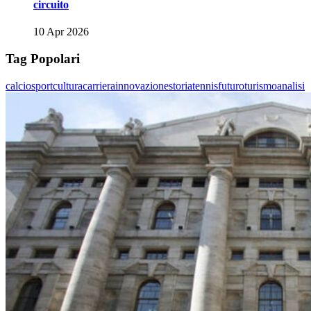
circuito
10 Apr 2026
Tag Popolari
calcio
sport
cultura
carriera
innovazione
storia
tennis
futuro
turismo
analisi