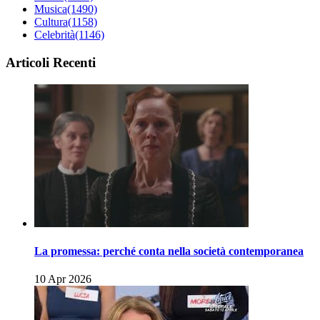
Musica
(1490)
Cultura
(1158)
Celebrità
(1146)
Articoli Recenti
La promessa: perché conta nella società contemporanea
10 Apr 2026