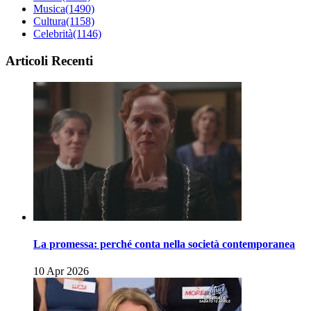
Musica
(1490)
Cultura
(1158)
Celebrità
(1146)
Articoli Recenti
La promessa: perché conta nella società contemporanea
10 Apr 2026