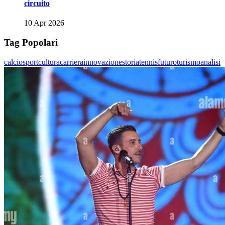
circuito
10 Apr 2026
Tag Popolari
calcio
sport
cultura
carriera
innovazione
storia
tennis
futuro
turismo
analisi