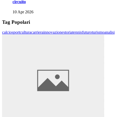
circuito
10 Apr 2026
Tag Popolari
calcio
sport
cultura
carriera
innovazione
storia
tennis
futuro
turismo
analisi