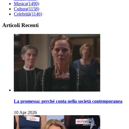
Musica
(1490)
Cultura
(1158)
Celebrità
(1146)
Articoli Recenti
La promessa: perché conta nella società contemporanea
10 Apr 2026