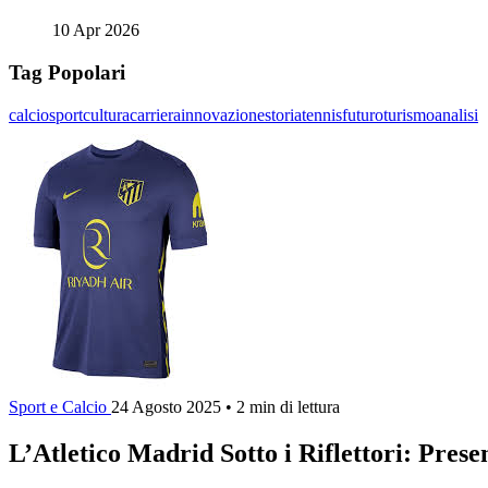
10 Apr 2026
Tag Popolari
calcio
sport
cultura
carriera
innovazione
storia
tennis
futuro
turismo
analisi
Sport e Calcio
24 Agosto 2025
•
2 min di lettura
L’Atletico Madrid Sotto i Riflettori: Prese