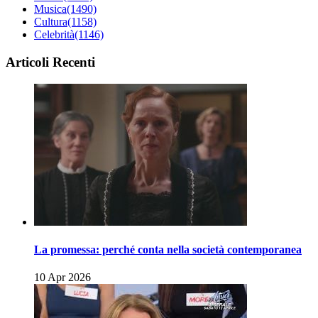
Musica
(1490)
Cultura
(1158)
Celebrità
(1146)
Articoli Recenti
La promessa: perché conta nella società contemporanea
10 Apr 2026