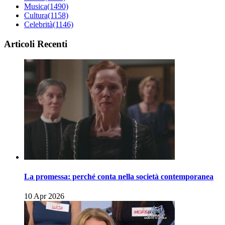
Musica
(1490)
Cultura
(1158)
Celebrità
(1146)
Articoli Recenti
La promessa: perché conta nella società contemporanea
10 Apr 2026