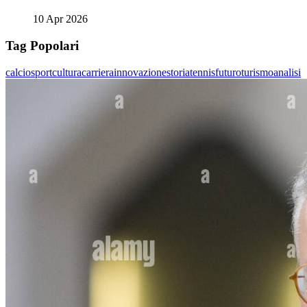
10 Apr 2026
Tag Popolari
calcio
sport
cultura
carriera
innovazione
storia
tennis
futuro
turismo
analisi