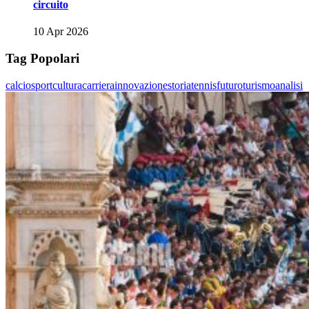
circuito
10 Apr 2026
Tag Popolari
calcio
sport
cultura
carriera
innovazione
storia
tennis
futuro
turismo
analisi