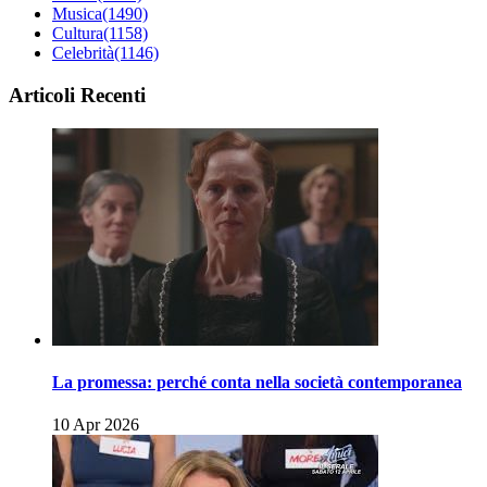
Musica
(1490)
Cultura
(1158)
Celebrità
(1146)
Articoli Recenti
La promessa: perché conta nella società contemporanea
10 Apr 2026