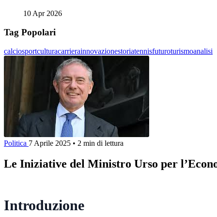
10 Apr 2026
Tag Popolari
calcio
sport
cultura
carriera
innovazione
storia
tennis
futuro
turismo
analisi
Politica
7 Aprile 2025
•
2 min di lettura
Le Iniziative del Ministro Urso per l’Econ
Introduzione