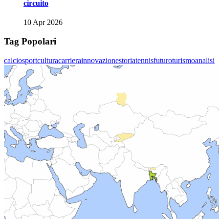
circuito
10 Apr 2026
Tag Popolari
calcio
sport
cultura
carriera
innovazione
storia
tennis
futuro
turismo
analisi