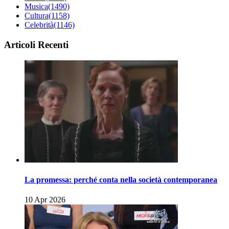
Musica
(1490)
Cultura
(1158)
Celebrità
(1146)
Articoli Recenti
La promessa: perché conta nella società contemporanea
10 Apr 2026