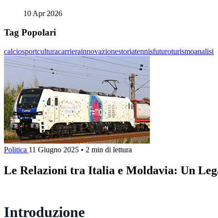
10 Apr 2026
Tag Popolari
calcio
sport
cultura
carriera
innovazione
storia
tennis
futuro
turismo
analisi
Politica
11 Giugno 2025
•
2 min di lettura
Le Relazioni tra Italia e Moldavia: Un Le
Introduzione