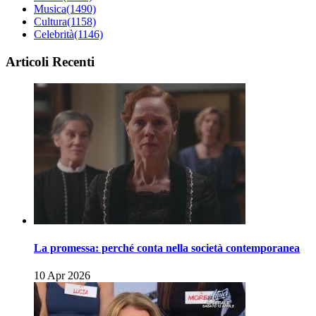
Musica
(1490)
Cultura
(1158)
Celebrità
(1146)
Articoli Recenti
La promessa: perché conta nella società contemporanea
10 Apr 2026