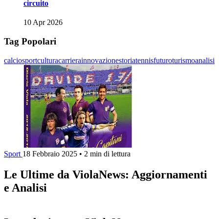
circuito
10 Apr 2026
Tag Popolari
calcio
sport
cultura
carriera
innovazione
storia
tennis
futuro
turismo
analisi
Sport
18 Febbraio 2025
•
2 min di lettura
Le Ultime da ViolaNews: Aggiornamenti
e Analisi