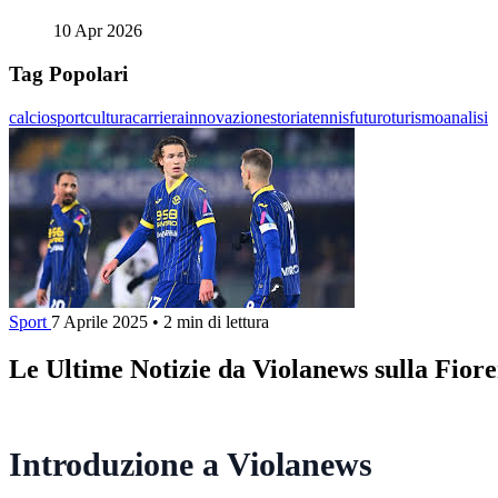
10 Apr 2026
Tag Popolari
calcio
sport
cultura
carriera
innovazione
storia
tennis
futuro
turismo
analisi
Sport
7 Aprile 2025
•
2 min di lettura
Le Ultime Notizie da Violanews sulla Fiore
Introduzione a Violanews