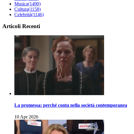
Musica
(1490)
Cultura
(1158)
Celebrità
(1146)
Articoli Recenti
La promessa: perché conta nella società contemporanea
10 Apr 2026