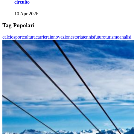
circuito
10 Apr 2026
Tag Popolari
calcio
sport
cultura
carriera
innovazione
storia
tennis
futuro
turismo
analisi