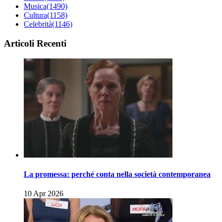
Musica
(1490)
Cultura
(1158)
Celebrità
(1146)
Articoli Recenti
La promessa: perché conta nella società contemporanea
10 Apr 2026