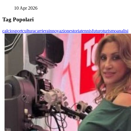
10 Apr 2026
Tag Popolari
calcio
sport
cultura
carriera
innovazione
storia
tennis
futuro
turismo
analisi