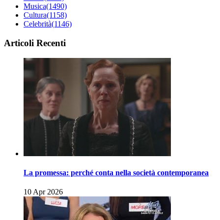
Musica
(1490)
Cultura
(1158)
Celebrità
(1146)
Articoli Recenti
La promessa: perché conta nella società contemporanea
10 Apr 2026