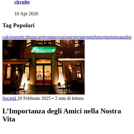
circuito
10 Apr 2026
Tag Popolari
calcio
sport
cultura
carriera
innovazione
storia
tennis
futuro
turismo
analisi
Società
20 Febbraio 2025
•
2 min di lettura
L’Importanza degli Amici nella Nostra
Vita