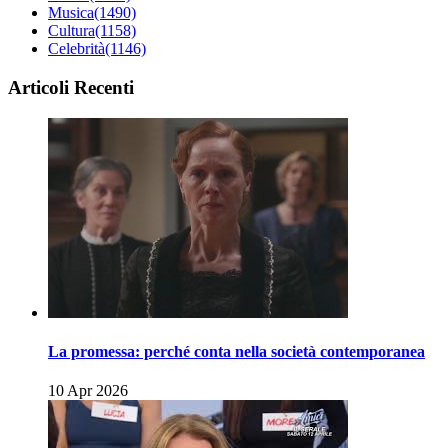
Musica
(1490)
Cultura
(1158)
Celebrità
(1146)
Articoli Recenti
La promessa: perché conta nella società contemporanea
10 Apr 2026