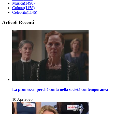
Musica
(1490)
Cultura
(1158)
Celebrità
(1146)
Articoli Recenti
La promessa: perché conta nella società contemporanea
10 Apr 2026