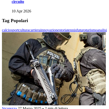
circuito
10 Apr 2026
Tag Popolari
calcio
sport
cultura
carriera
innovazione
storia
tennis
futuro
turismo
analisi
Sicurezza
27 Marzo 2025
•
2 min di lettura