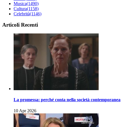
Musica
(1490)
Cultura
(1158)
Celebrità
(1146)
Articoli Recenti
La promessa: perché conta nella società contemporanea
10 Apr 2026