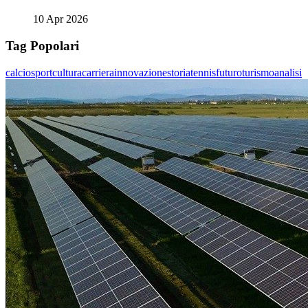
10 Apr 2026
Tag Popolari
calcio
sport
cultura
carriera
innovazione
storia
tennis
futuro
turismo
analisi