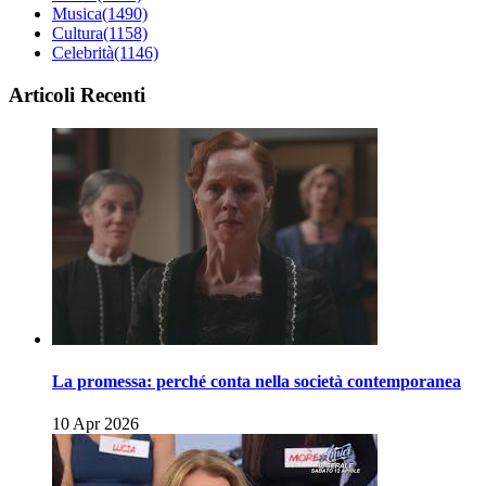
Musica
(1490)
Cultura
(1158)
Celebrità
(1146)
Articoli Recenti
La promessa: perché conta nella società contemporanea
10 Apr 2026