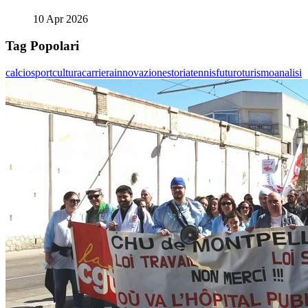
10 Apr 2026
Tag Popolari
calcio
sport
cultura
carriera
innovazione
storia
tennis
futuro
turismo
analisi