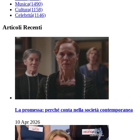
Musica
(1490)
Cultura
(1158)
Celebrità
(1146)
Articoli Recenti
La promessa: perché conta nella società contemporanea
10 Apr 2026