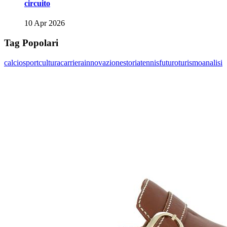
circuito
10 Apr 2026
Tag Popolari
calcio
sport
cultura
carriera
innovazione
storia
tennis
futuro
turismo
analisi