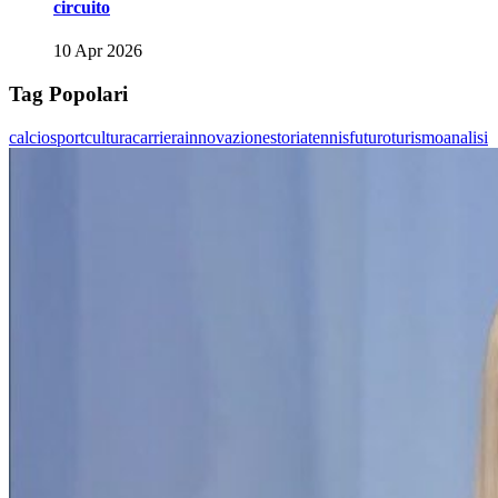
circuito
10 Apr 2026
Tag Popolari
calcio
sport
cultura
carriera
innovazione
storia
tennis
futuro
turismo
analisi