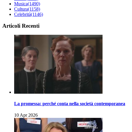
Musica
(1490)
Cultura
(1158)
Celebrità
(1146)
Articoli Recenti
La promessa: perché conta nella società contemporanea
10 Apr 2026