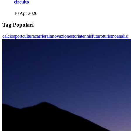
circuito
10 Apr 2026
Tag Popolari
calcio
sport
cultura
carriera
innovazione
storia
tennis
futuro
turismo
analisi