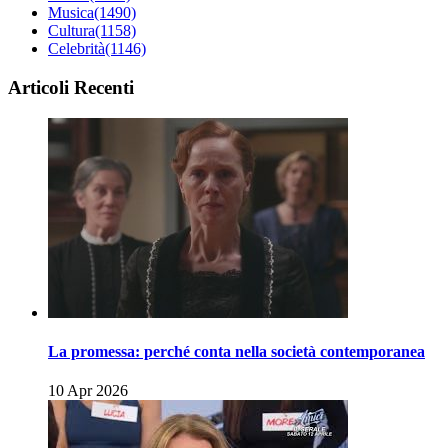
Musica
(1490)
Cultura
(1158)
Celebrità
(1146)
Articoli Recenti
La promessa: perché conta nella società contemporanea
10 Apr 2026