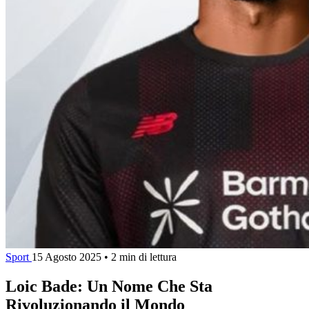
Sport
15 Agosto 2025
•
2 min di lettura
Loic Bade: Un Nome Che Sta
Rivoluzionando il Mondo