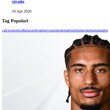
circuito
10 Apr 2026
Tag Popolari
calcio
sport
cultura
carriera
innovazione
storia
tennis
futuro
turismo
analisi