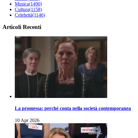
Musica
(1490)
Cultura
(1158)
Celebrità
(1146)
Articoli Recenti
La promessa: perché conta nella società contemporanea
10 Apr 2026