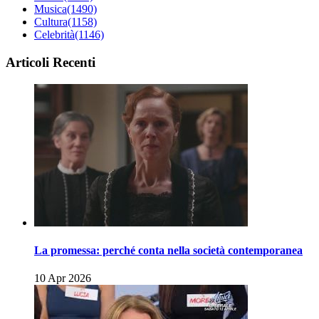
Musica
(1490)
Cultura
(1158)
Celebrità
(1146)
Articoli Recenti
La promessa: perché conta nella società contemporanea
10 Apr 2026