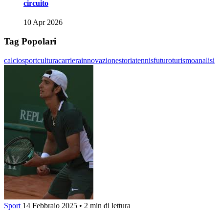
circuito
10 Apr 2026
Tag Popolari
calcio
sport
cultura
carriera
innovazione
storia
tennis
futuro
turismo
analisi
Sport
14 Febbraio 2025
•
2 min di lettura