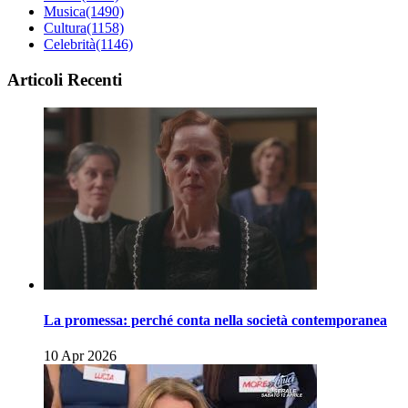
Musica
(1490)
Cultura
(1158)
Celebrità
(1146)
Articoli Recenti
La promessa: perché conta nella società contemporanea
10 Apr 2026