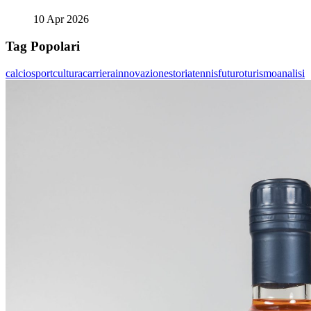
10 Apr 2026
Tag Popolari
calcio
sport
cultura
carriera
innovazione
storia
tennis
futuro
turismo
analisi