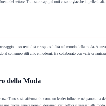
ti del settore. Tra i suoi capi più noti ci sono giacche in pelle di alta qu
 messaggio di sostenibilità e responsabilità nel mondo della moda. Attrav
endo al contempo stili chic e moderni. Ha collaborato con varie organiz
uro della Moda
orenzo Tano si sta affermando come un leader influente nel panorama del
re una nuova generazione di designer. Per i lettori interessati alla moda