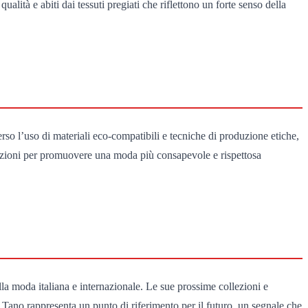
alità e abiti dai tessuti pregiati che riflettono un forte senso della
erso l’uso di materiali eco-compatibili e tecniche di produzione etiche,
zazioni per promuovere una moda più consapevole e rispettosa
la moda italiana e internazionale. Le sue prossime collezioni e
, Tano rappresenta un punto di riferimento per il futuro, un segnale che