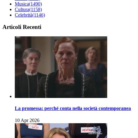
Musica
(1490)
Cultura
(1158)
Celebrità
(1146)
Articoli Recenti
La promessa: perché conta nella società contemporanea
10 Apr 2026