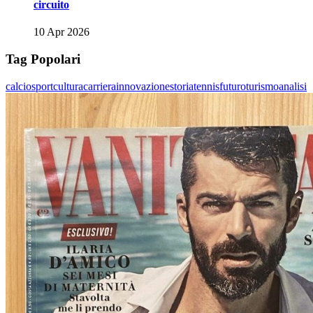
circuito
10 Apr 2026
Tag Popolari
calcio
sport
cultura
carriera
innovazione
storia
tennis
futuro
turismo
analisi