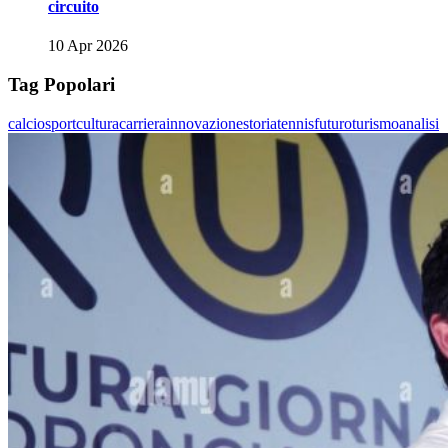
circuito
10 Apr 2026
Tag Popolari
calcio
sport
cultura
carriera
innovazione
storia
tennis
futuro
turismo
analisi