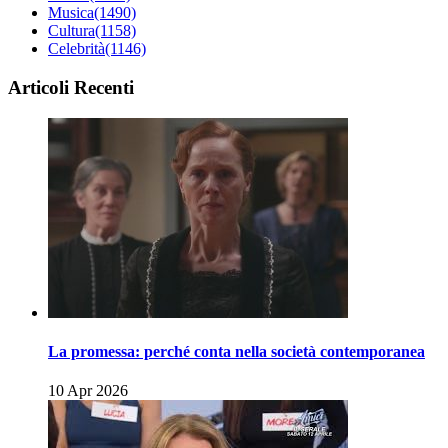
Musica
(1490)
Cultura
(1158)
Celebrità
(1146)
Articoli Recenti
La promessa: perché conta nella società contemporanea
10 Apr 2026