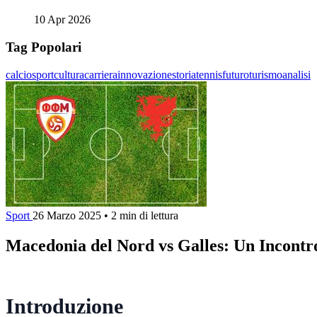
10 Apr 2026
Tag Popolari
calcio
sport
cultura
carriera
innovazione
storia
tennis
futuro
turismo
analisi
Sport
26 Marzo 2025
•
2 min di lettura
Macedonia del Nord vs Galles: Un Incontr
Introduzione