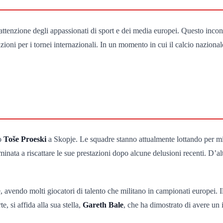
l’attenzione degli appassionati di sport e dei media europei. Questo inco
oni per i tornei internazionali. In un momento in cui il calcio nazionale
io
Toše Proeski
a Skopje. Le squadre stanno attualmente lottando per mig
ata a riscattare le sue prestazioni dopo alcune delusioni recenti. D’altr
avendo molti giocatori di talento che militano in campionati europei. I
e, si affida alla sua stella,
Gareth Bale
, che ha dimostrato di avere un 