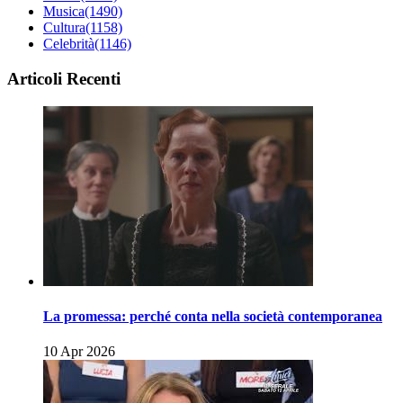
Musica
(1490)
Cultura
(1158)
Celebrità
(1146)
Articoli Recenti
La promessa: perché conta nella società contemporanea
10 Apr 2026