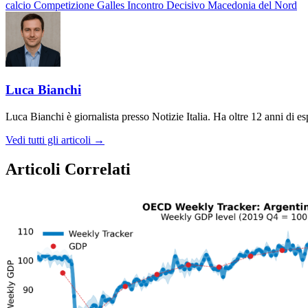
calcio
Competizione
Galles
Incontro Decisivo
Macedonia del Nord
Luca Bianchi
Luca Bianchi è giornalista presso Notizie Italia. Ha oltre 12 anni di espe
Vedi tutti gli articoli →
Articoli Correlati