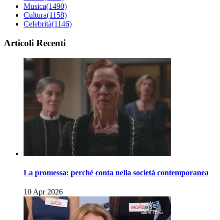
Musica
(1490)
Cultura
(1158)
Celebrità
(1146)
Articoli Recenti
La promessa: perché conta nella società contemporanea
10 Apr 2026