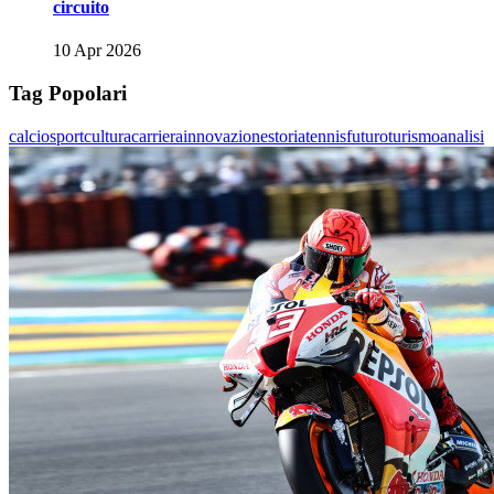
circuito
10 Apr 2026
Tag Popolari
calcio
sport
cultura
carriera
innovazione
storia
tennis
futuro
turismo
analisi