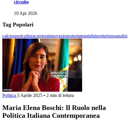
circuito
10 Apr 2026
Tag Popolari
calcio
sport
cultura
carriera
innovazione
storia
tennis
futuro
turismo
analisi
Politica
5 Aprile 2025
•
2 min di lettura
Maria Elena Boschi: Il Ruolo nella
Politica Italiana Contemporanea