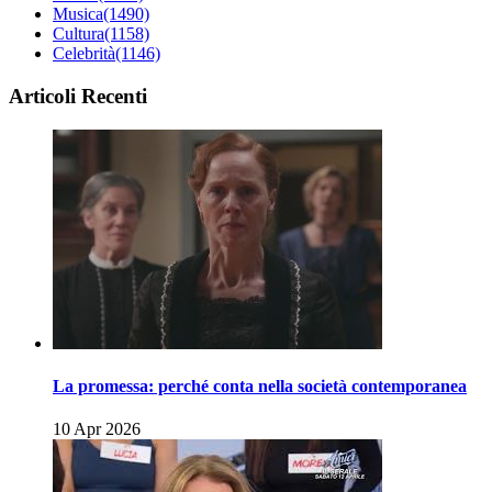
Musica
(1490)
Cultura
(1158)
Celebrità
(1146)
Articoli Recenti
La promessa: perché conta nella società contemporanea
10 Apr 2026