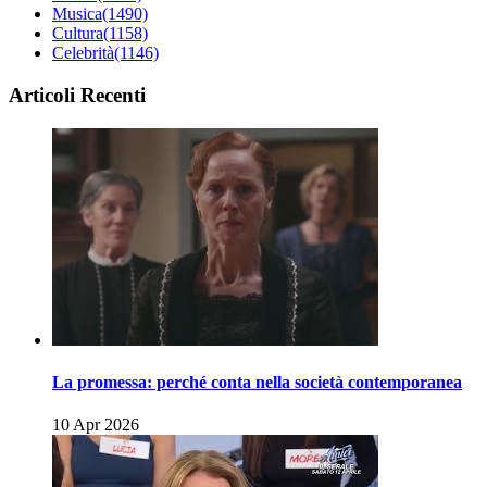
Musica
(1490)
Cultura
(1158)
Celebrità
(1146)
Articoli Recenti
La promessa: perché conta nella società contemporanea
10 Apr 2026