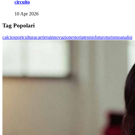
circuito
10 Apr 2026
Tag Popolari
calcio
sport
cultura
carriera
innovazione
storia
tennis
futuro
turismo
analisi