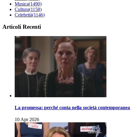
Musica
(1490)
Cultura
(1158)
Celebrità
(1146)
Articoli Recenti
La promessa: perché conta nella società contemporanea
10 Apr 2026