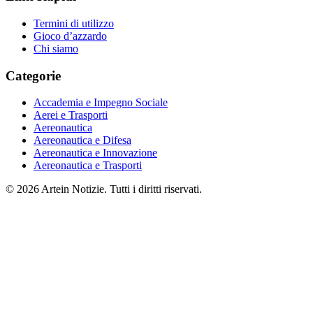
Termini di utilizzo
Gioco d’azzardo
Chi siamo
Categorie
Accademia e Impegno Sociale
Aerei e Trasporti
Aereonautica
Aereonautica e Difesa
Aereonautica e Innovazione
Aereonautica e Trasporti
© 2026 Artein Notizie. Tutti i diritti riservati.