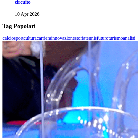
circuito
10 Apr 2026
Tag Popolari
calcio
sport
cultura
carriera
innovazione
storia
tennis
futuro
turismo
analisi